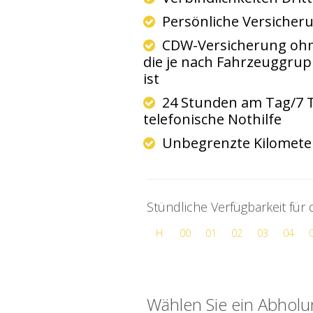
Persönliche Versicher
CDW-Versicherung ohne
die je nach Fahrzeuggrup
ist
24 Stunden am Tag/7 
telefonische Nothilfe
Unbegrenzte Kilomet
Stündliche Verfügbarkeit für
H
00
01
02
03
04
Wählen Sie ein Abhol