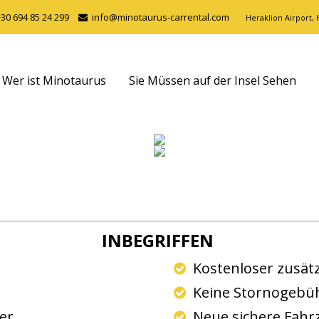
+30 694 85 24 299
info@minotaurus-carrental.com
Heraklion Airport, H
Wer ist Minotaurus
Sie Müssen auf der Insel Sehen
INBEGRIFFEN
g
Kostenloser zusätz
Keine Stornogebühr
ter
Neue sichere Fahr