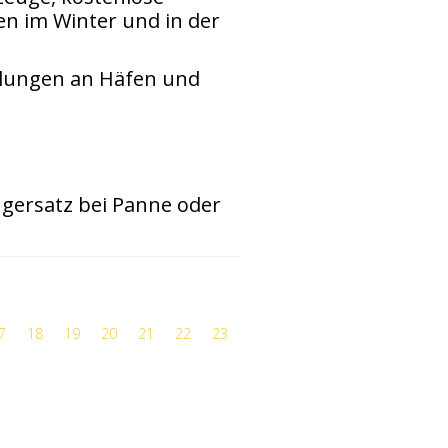
n im Winter und in der
lungen an Häfen und
)
gersatz bei Panne oder
7
18
19
20
21
22
23