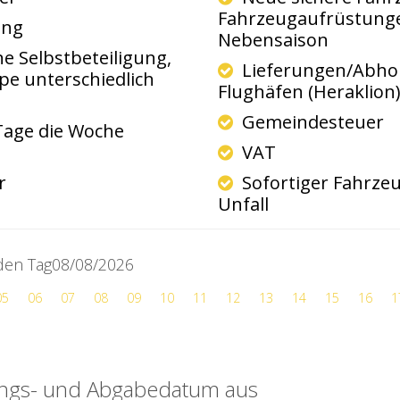
Fahrzeugaufrüstunge
ung
Nebensaison
 Selbstbeteiligung,
Lieferungen/Abho
pe unterschiedlich
Flughäfen (Heraklion
Gemeindesteuer
Tage die Woche
VAT
er
Sofortiger Fahrzeu
Unfall
 den Tag08/08/2026
05
06
07
08
09
10
11
12
13
14
15
16
1
ungs- und Abgabedatum aus