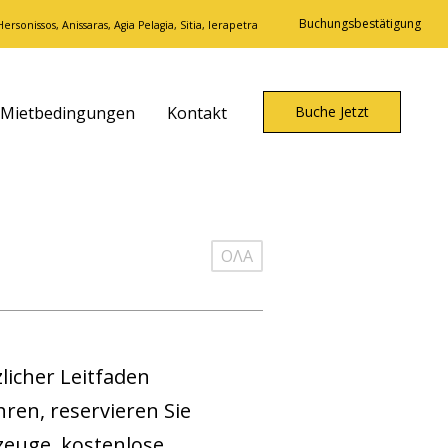
Buchungsbestätigung
ersonissos, Anissaras, Agia Pelagia, Sitia, Ierapetra
Mietbedingungen
Kontakt
Buche Jetzt
ΟΛΑ
licher Leitfaden
en, reservieren Sie
zeuge, kostenlose