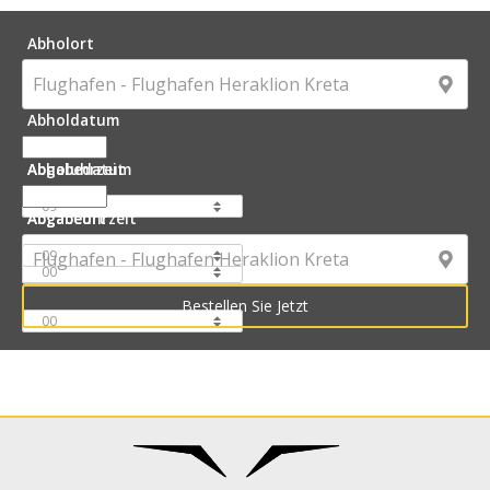
Abholort
Abholdatum
Abholuhrzeit
Abgabedatum
Abgabeuhrzeit
Abgabeort
:
: