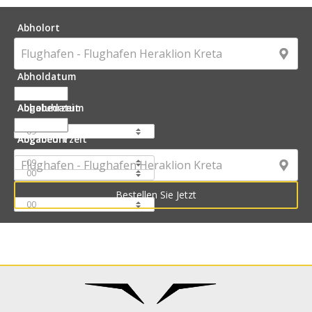
Abholort
Abholdatum
Abholuhrzeit
Abgabedatum
Abgabeuhrzeit
Abgabeort
:
: