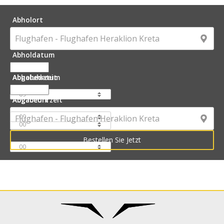
Abholort
Abholdatum
Abholuhrzeit
Abgabedatum
Abgabeuhrzeit
Abgabeort
:
: