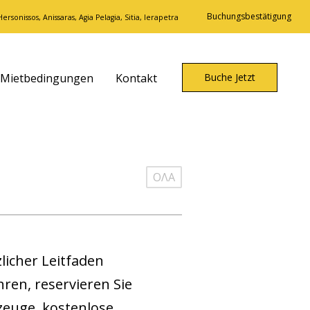
Buchungsbestätigung
ersonissos, Anissaras, Agia Pelagia, Sitia, Ierapetra
Mietbedingungen
Kontakt
Buche Jetzt
ΟΛΑ
licher Leitfaden
en, reservieren Sie
zeuge, kostenlose