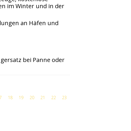
n im Winter und in der
lungen an Häfen und
)
gersatz bei Panne oder
7
18
19
20
21
22
23