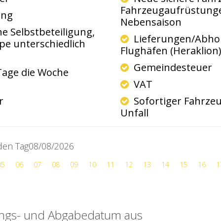
Fahrzeugaufrüstunge
ung
Nebensaison
 Selbstbeteiligung,
Lieferungen/Abho
pe unterschiedlich
Flughäfen (Heraklion
Gemeindesteuer
Tage die Woche
VAT
er
Sofortiger Fahrzeu
Unfall
 den Tag08/08/2026
05
06
07
08
09
10
11
12
13
14
15
16
1
ungs- und Abgabedatum aus