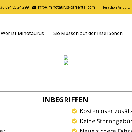
+30 694 85 24 299
info@minotaurus-carrental.com
Heraklion Airport, H
Wer ist Minotaurus
Sie Müssen auf der Insel Sehen
INBEGRIFFEN
g
Kostenloser zusätz
Keine Stornogebühr
ter
Neue sichere Fahr