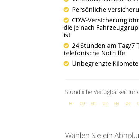
Persönliche Versicher
CDW-Versicherung ohne
die je nach Fahrzeuggrup
ist
24 Stunden am Tag/7 
telefonische Nothilfe
Unbegrenzte Kilomet
Stündliche Verfügbarkeit für
H
00
01
02
03
04
Wählen Sie ein Abhol